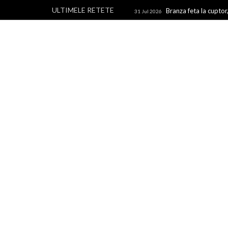
ULTIMELE RETETE
Branza feta la cuptor,
31 Jul 2026
branza
Rulouri din p
28 Jul 2026
Un blog cu retete culinare, retete simple si la indemana 
rapide, retete usoare, torturi si prajituri.