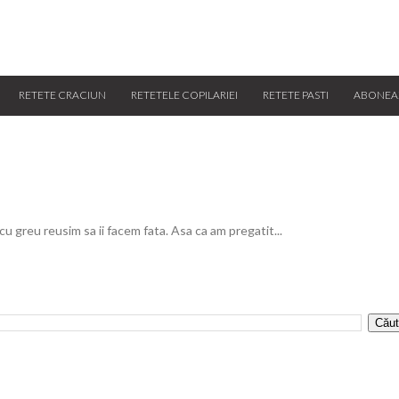
RETETE CRACIUN
RETETELE COPILARIEI
RETETE PASTI
ABONEA
 cu greu reusim sa ii facem fata. Asa ca am pregatit...