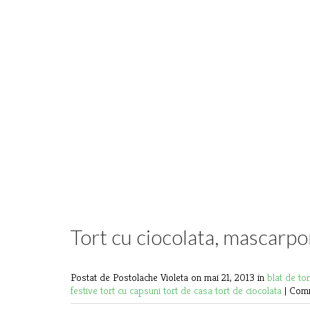
Tort cu ciocolata, mascarpo
Postat de Postolache Violeta
on mai 21, 2013 in
blat de to
festive
tort cu capsuni
tort de casa
tort de ciocolata
|
Comm