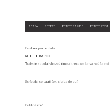
ACASA
RETETE
RETETE RAPIDE
RETETE POST
Postare prezentată
RETETE RAPIDE
Traim in secolul vitezei, timpul trece pe langa noi, iar noi
Scrie aici ce cauti (ex. ciorba de pui)
Publicitate!