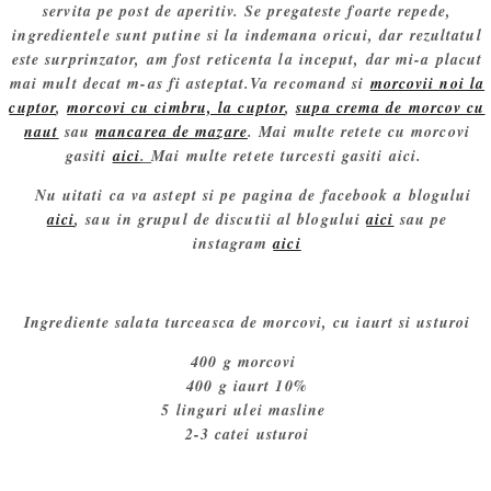
servita pe post de aperitiv. Se pregateste foarte repede,
ingredientele sunt putine si la indemana oricui, dar rezultatul
este surprinzator, am fost reticenta la inceput, dar mi-a placut
mai mult decat m-as fi asteptat.Va recomand si
morcovii noi la
cuptor
,
morcovi cu cimbru, la cuptor
,
supa crema de morcov cu
naut
sau
mancarea de mazare
. Mai multe retete cu morcovi
gasiti
aici
.
Mai multe retete turcesti gasiti aici.
Nu uitati ca va astept si pe pagina de facebook a blogului
aici
, sau in grupul de discutii al blogului
aici
sau pe
instagram
aici
Ingrediente salata turceasca de morcovi, cu iaurt si usturoi
400 g morcovi
400 g iaurt 10%
5 linguri ulei masline
2-3 catei usturoi