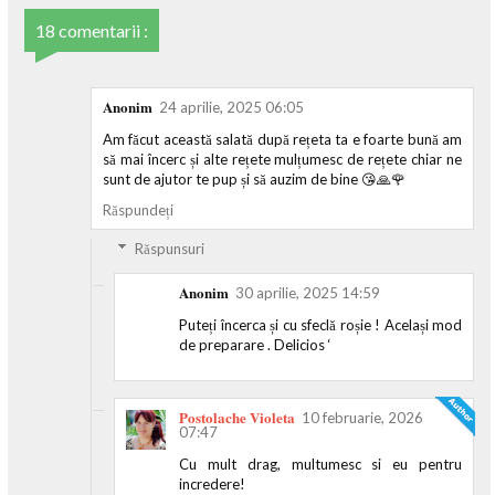
18 comentarii :
Anonim
24 aprilie, 2025 06:05
Am făcut această salată după rețeta ta e foarte bună am
să mai încerc și alte rețete mulțumesc de rețete chiar ne
sunt de ajutor te pup și să auzim de bine 😘🙏🌹
Răspundeți
Răspunsuri
Anonim
30 aprilie, 2025 14:59
Puteți încerca și cu sfeclă roșie ! Același mod
de preparare . Delicios ‘
Postolache Violeta
10 februarie, 2026
07:47
Cu mult drag, multumesc si eu pentru
incredere!