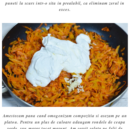
puneti la scurs intr-o sita in prealabil, ca eliminam zerul in
exces.
Amestecam pana cand omogenizam compozitia si asezam pe un
platou. Pentru un plus de culoare adaugam rondele de ceapa
verde, sau marar tocat marunt. Am servit salata pe felii de