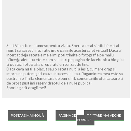
Sunt Vio si iti multumesc pentru vizita. Sper ca te-ai simtit bine si ai
reusit sa gasesti inspiratie intre paginile acestui caiet virtual! Daca ai
incercat deja retetele mele imi poti trimite o fotografie pe mailul
office@caietulcuretete.com sau intri pe pagina de facebook a blogului
si postezi fotografia preparatului realizat de tine.
Daca ceva nu ti-a placut sau o reteta nu ti-a iesit, cu mare drag si
impreuna putem gasi cauza insuccesului tau. Rugamintea mea este sa
pastram o limita elementara de bun simt, comentariile ofensatoare si
de prost gust imi rezerv dreptul de a nu le publica!
Spor la gatit dragii mei!
POSTARE MAI NOUĂ
PAGINA DE
POSTARE MAI VECHE
PORNIRE