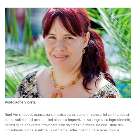
Postolache Violeta
Sunt Vio si iubesc mancarea si muzica buna, oamenii, natura, tot ce-i frumos si
placut sufletului si ochiului. Imi place sa improvizez, sa jonglez cu ingredientele,
pentru mine adevarata provocare este sa creez un meniu de cinci stele din
ingrediente putine si ieftine. Sunt mama, sotie, gospodina si acest blog e