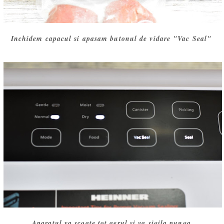
Inchidem capacul si apasam butonul de vidare "Vac Seal"
Aparatul va scoate tot aerul si va sigila punga.