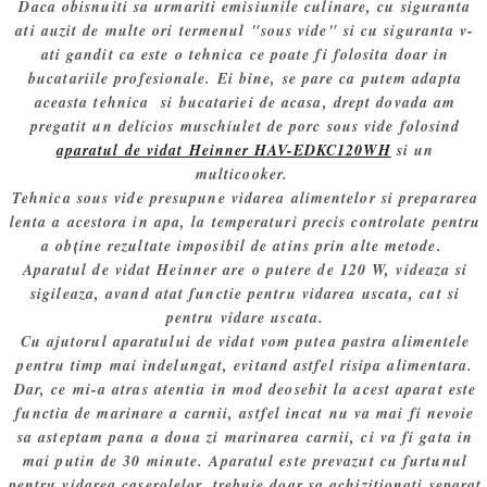
Daca obisnuiti sa urmariti emisiunile culinare, cu siguranta
ati auzit de multe ori termenul "sous vide" si cu siguranta v-
ati gandit ca este o tehnica ce poate fi folosita doar in
bucatariile profesionale. Ei bine, se pare ca putem adapta
aceasta tehnica si bucatariei de acasa, drept dovada am
pregatit un delicios muschiulet de porc sous vide folosind
aparatul de vidat Heinner HAV-EDKC120WH
si un
multicooker.
Tehnica sous vide presupune vidarea alimentelor si prepararea
lenta a acestora in apa, la temperaturi precis controlate pentru
a obține rezultate imposibil de atins prin alte metode.
Aparatul de vidat Heinner are o putere de 120 W, videaza si
sigileaza, avand atat functie pentru vidarea uscata, cat si
pentru vidare uscata.
Cu ajutorul aparatului de vidat vom putea pastra alimentele
pentru timp mai indelungat, evitand astfel risipa alimentara.
Dar, ce mi-a atras atentia in mod deosebit la acest aparat este
functia de marinare a carnii, astfel incat nu va mai fi nevoie
sa asteptam pana a doua zi marinarea carnii, ci va fi gata in
mai putin de 30 minute. Aparatul este prevazut cu furtunul
pentru vidarea caserolelor, trebuie doar sa achizitionati separat