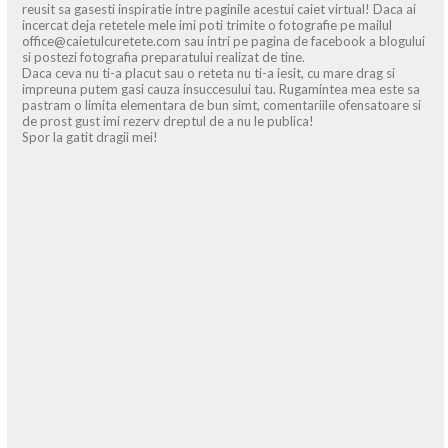
reusit sa gasesti inspiratie intre paginile acestui caiet virtual! Daca ai
incercat deja retetele mele imi poti trimite o fotografie pe mailul
office@caietulcuretete.com sau intri pe pagina de facebook a blogului
si postezi fotografia preparatului realizat de tine.
Daca ceva nu ti-a placut sau o reteta nu ti-a iesit, cu mare drag si
impreuna putem gasi cauza insuccesului tau. Rugamintea mea este sa
pastram o limita elementara de bun simt, comentariile ofensatoare si
de prost gust imi rezerv dreptul de a nu le publica!
Spor la gatit dragii mei!