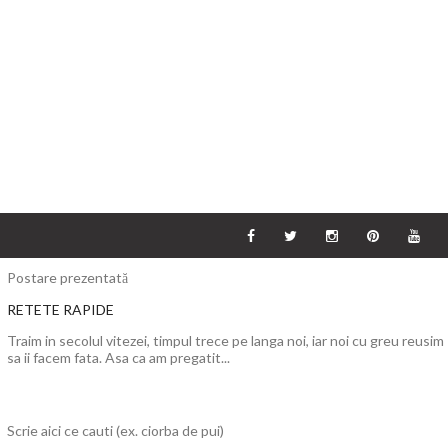
Postare prezentată
RETETE RAPIDE
Traim in secolul vitezei, timpul trece pe langa noi, iar noi cu greu reusim
sa ii facem fata. Asa ca am pregatit...
Scrie aici ce cauti (ex. ciorba de pui)