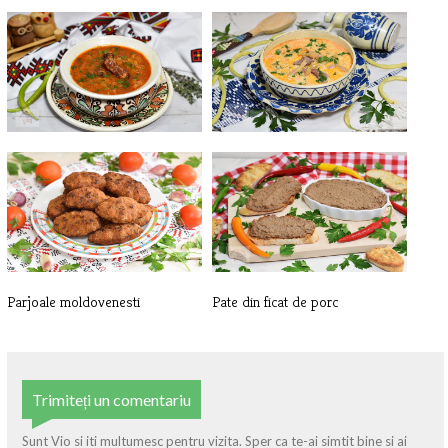
Varza dulce cu zeama
Ciorba de pastai cu smantana si
afu[...]
Parjoale moldovenesti
Pate din ficat de porc
Trimiteți un comentariu
Sunt Vio si iti multumesc pentru vizita. Sper ca te-ai simtit bine si ai