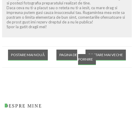
si postezi fotografia preparatului realizat de tine.
Daca ceva nu ti-a placut sau o reteta nu ti-a iesit, cu mare drag si
impreuna putem gasi cauza insuccesului tau. Rugamintea mea este sa
pastram o limita elementara de bun simt, comentariile ofensatoare si
de prost gust imi rezerv dreptul de a nu le publica!
Spor la gatit dragii mei!
POSTARE MAI NOUĂ
PAGINA DE
POSTARE MAI VECHE
PORNIRE
DESPRE MINE