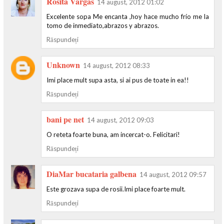
Rosita Vargas
14 august, 2012 01:02
Excelente sopa Me encanta ,hoy hace mucho frío me la
tomo de inmediato,abrazos y abrazos.
Răspundeți
Unknown
14 august, 2012 08:33
Imi place mult supa asta, si ai pus de toate in ea!!
Răspundeți
bani pe net
14 august, 2012 09:03
O reteta foarte buna, am incercat-o. Felicitari!
Răspundeți
DiaMar bucataria galbena
14 august, 2012 09:57
Este grozava supa de rosii.Imi place foarte mult.
Răspundeți