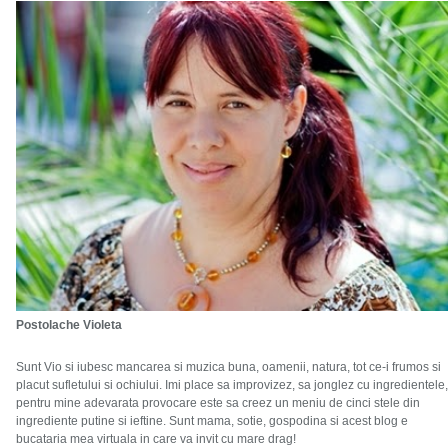
Postolache Violeta
Sunt Vio si iubesc mancarea si muzica buna, oamenii, natura, tot ce-i frumos si
placut sufletului si ochiului. Imi place sa improvizez, sa jonglez cu ingredientele,
pentru mine adevarata provocare este sa creez un meniu de cinci stele din
ingrediente putine si ieftine. Sunt mama, sotie, gospodina si acest blog e
bucataria mea virtuala in care va invit cu mare drag!