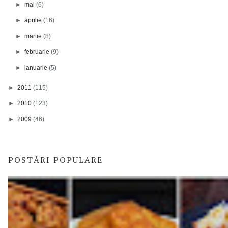
►
mai
(6)
►
aprilie
(16)
►
martie
(8)
►
februarie
(9)
►
ianuarie
(5)
►
2011
(115)
►
2010
(123)
►
2009
(46)
POSTĂRI POPULARE