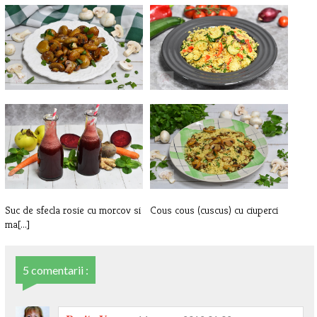
Ciuperci cu usturoi la tigaie
Cous cous (cuscus) cu legume
Suc de sfecla rosie cu morcov si
Cous cous (cuscus) cu ciuperci
ma[...]
5 comentarii :