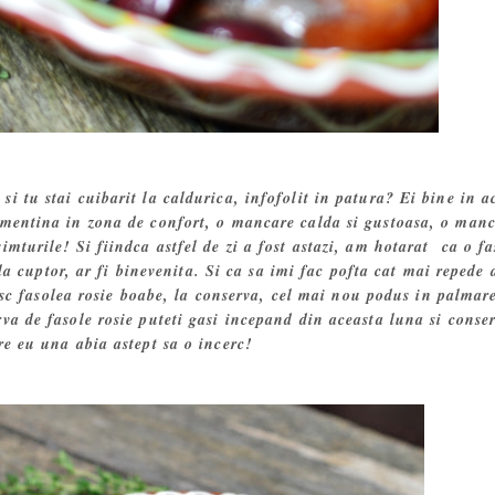
si tu stai cuibarit la caldurica, infofolit in patura? Ei bine in a
mentina in zona de confort, o mancare calda si gustoasa, o man
simturile! Si fiindca astfel de zi a fost astazi, am hotarat ca o fa
a cuptor, ar fi binevenita. Si ca sa imi fac pofta cat mai repede
sc fasolea rosie boabe, la conserva, cel mai nou podus in palmar
va de fasole rosie puteti gasi incepand din aceasta luna si conse
are eu una abia astept sa o incerc!