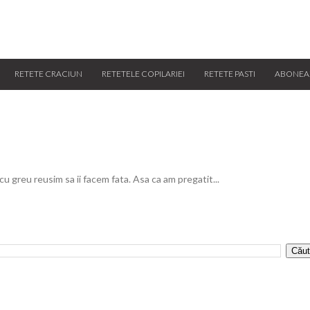
RETETE CRACIUN
RETETELE COPILARIEI
RETETE PASTI
ABONEA
 cu greu reusim sa ii facem fata. Asa ca am pregatit...