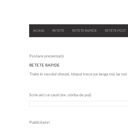
ACASA
RETETE
RETETE RAPIDE
RETETE POST
Postare prezentată
RETETE RAPIDE
Traim in secolul vitezei, timpul trece pe langa noi, iar noi
Scrie aici ce cauti (ex. ciorba de pui)
Publicitate!