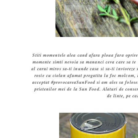
Stiti momentele alea cand afara ploua fara oprire 
momente simti nevoia sa mananci ceva care sa te 
al carui miros sa-ti inunde casa si sa-ti invioreze 
rosie cu ciolan afumat pregatita la foc molcom, l
acceptat #provocareaSunFood si am ales sa folose
prietenilor mei de la Sun Food. Alaturi de conser
de linte, pe c