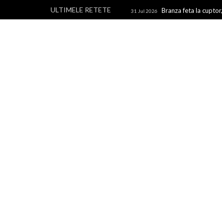
ULTIMELE RETETE
Branza feta la cuptor,
31 Jul 2026
branza
Rulouri din p
28 Jul 2026
Un blog cu retete culinare, retete simple si la indemana 
rapide, retete usoare, torturi si prajituri.