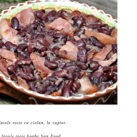
fasole rosie cu ciolan, la cuptor
e fasole rosie boabe Sun Food