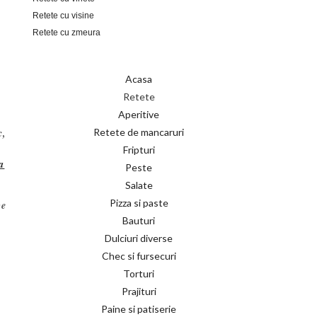
Retete cu visine
Retete cu zmeura
Acasa
Retete
Aperitive
Retete de mancaruri
c,
Fripturi
a
Peste
Salate
Pizza si paste
pe
Bauturi
Dulciuri diverse
Chec si fursecuri
Torturi
Prajituri
Paine si patiserie