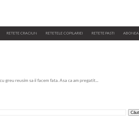
RETETE CRACIUN
RETETELE COPILARIEI
RETETE PASTI
ABONEA
 cu greu reusim sa ii facem fata. Asa ca am pregatit...