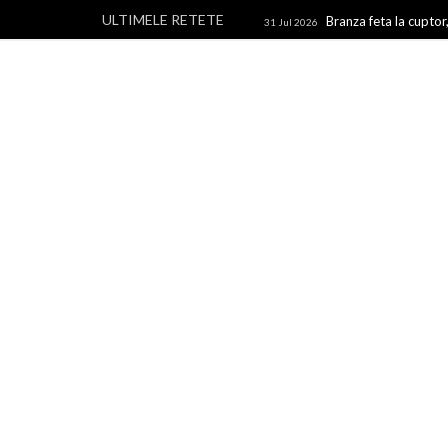
ULTIMELE RETETE
Branza feta la cuptor,
31 Jul 2026
branza
Rulouri din p
28 Jul 2026
Un blog cu retete culinare, retete simple si la indemana 
rapide, retete usoare, torturi si prajituri.