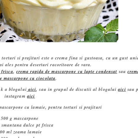
rturi si prajituri este o crema fina si gustoasa, cu un gust uni
ai ales pentru deserturi racoritoare de vara.
frisca
,
crema rapida de mascarpone cu lapte condensat
sau
crem
de mascarpone cu ciocolata
.
ok a blogului
aici
, sau in grupul de discutii al blogului
aici
sau 
instagram
aici
ascarpone cu lamaie, pentru torturi si prajituri
500 g mascarpone
 smantana dulce pt frisca
00 ml zeama lamaie