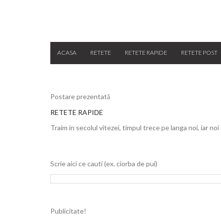
ACASA
RETETE
RETETE RAPIDE
RETETE POST
Postare prezentată
RETETE RAPIDE
Traim in secolul vitezei, timpul trece pe langa noi, iar noi
Scrie aici ce cauti (ex. ciorba de pui)
Publicitate!