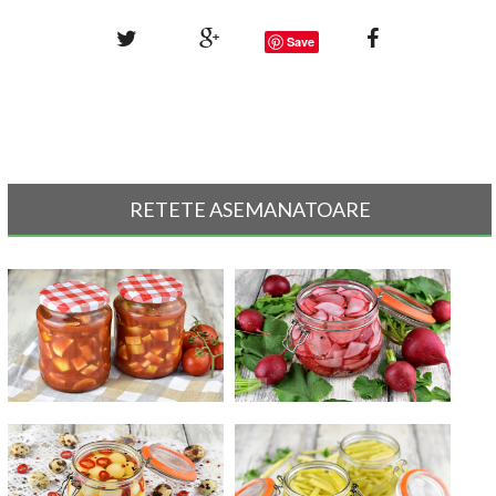
Save
RETETE ASEMANATOARE
Dovlecei in suc de rosii, la
Ridichi murate
borcan