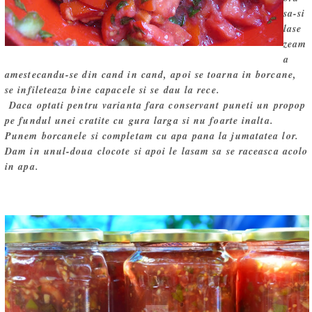
sa-si
lase
zeam
a
amestecandu-se din cand in cand, apoi se toarna in borcane,
se infileteaza bine capacele si se dau la rece.
Daca optati pentru varianta fara conservant puneti un propop
pe fundul unei cratite cu gura larga si nu foarte inalta.
Punem borcanele si completam cu apa pana la jumatatea lor.
Dam in unul-doua clocote si apoi le lasam sa se raceasca acolo
in apa.