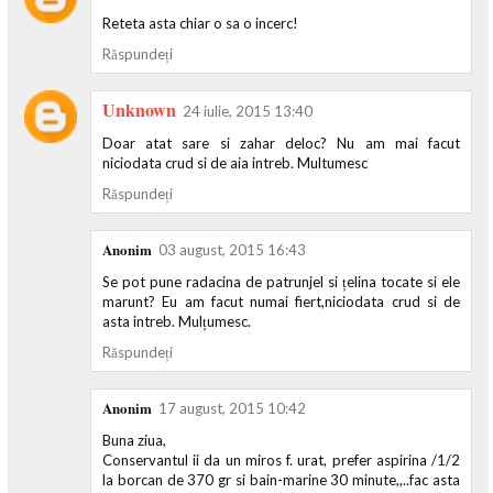
Reteta asta chiar o sa o incerc!
Răspundeți
Unknown
24 iulie, 2015 13:40
Doar atat sare si zahar deloc? Nu am mai facut
niciodata crud si de aia intreb. Multumesc
Răspundeți
Anonim
03 august, 2015 16:43
Se pot pune radacina de patrunjel si țelina tocate si ele
marunt? Eu am facut numai fiert,niciodata crud si de
asta intreb. Mulțumesc.
Răspundeți
Anonim
17 august, 2015 10:42
Buna ziua,
Conservantul ii da un miros f. urat, prefer aspirina /1/2
la borcan de 370 gr si bain-marine 30 minute,,..fac asta