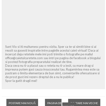
Sunt Vio si iti multumesc pentru vizita. Sper ca te-ai simtit bine si ai
reusit sa gasesti inspiratie intre paginile acestui caiet virtual! Daca ai
incercat deja retetele mele imi poti trimite o fotografie pe mailul
office@caietulcuretete.com sau intri pe pagina de facebook a blogului
si postezi fotografia preparatului realizat de tine.
Daca ceva nu ti-a placut sau o reteta nu ti-a iesit, cu mare drag si
impreuna putem gasi cauza insuccesului tau. Rugamintea mea este sa
pastram o limita elementara de bun simt, comentariile ofensatoare si
de prost gust imi rezerv dreptul de a nu le publica!
Spor la gatit dragii mei!
POSTARE MAI NOUĂ
PAGINA DE
POSTARE MAI VECHE