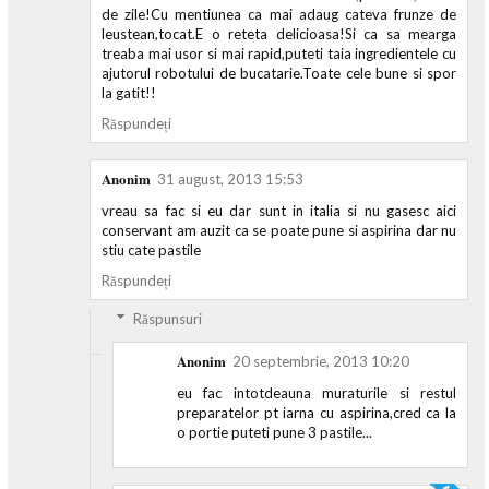
de zile!Cu mentiunea ca mai adaug cateva frunze de
leustean,tocat.E o reteta delicioasa!Si ca sa mearga
treaba mai usor si mai rapid,puteti taia ingredientele cu
ajutorul robotului de bucatarie.Toate cele bune si spor
la gatit!!
Răspundeți
Anonim
31 august, 2013 15:53
vreau sa fac si eu dar sunt in italia si nu gasesc aici
conservant am auzit ca se poate pune si aspirina dar nu
stiu cate pastile
Răspundeți
Răspunsuri
Anonim
20 septembrie, 2013 10:20
eu fac intotdeauna muraturile si restul
preparatelor pt iarna cu aspirina,cred ca la
o portie puteti pune 3 pastile...