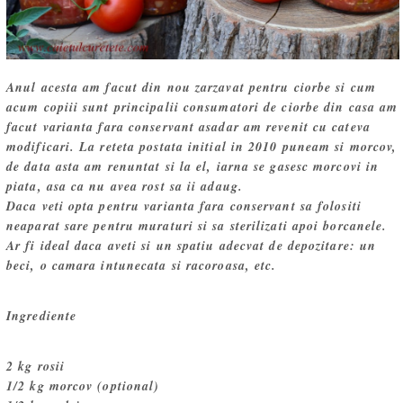
Anul acesta am facut din nou zarzavat pentru ciorbe si cum
acum copiii sunt principalii consumatori de ciorbe din casa am
facut varianta fara conservant asadar am revenit cu cateva
modificari. La reteta postata initial in 2010 puneam si morcov,
de data asta am renuntat si la el, iarna se gasesc morcovi in
piata, asa ca nu avea rost sa ii adaug.
Daca veti opta pentru varianta fara conservant sa folositi
neaparat sare pentru muraturi si sa sterilizati apoi borcanele.
Ar fi ideal daca aveti si un spatiu adecvat de depozitare: un
beci, o camara intunecata si racoroasa, etc.
Ingrediente
2 kg rosii
1/2 kg morcov (optional)