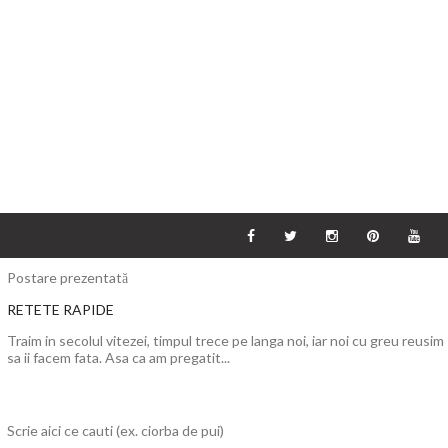
Postare prezentată
RETETE RAPIDE
Traim in secolul vitezei, timpul trece pe langa noi, iar noi cu greu reusim
sa ii facem fata. Asa ca am pregatit...
Scrie aici ce cauti (ex. ciorba de pui)