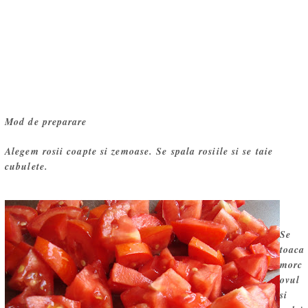
Mod de preparare
Alegem rosii coapte si zemoase. Se spala rosiile si se taie
cubulete.
Se
toaca
morc
ovul
si