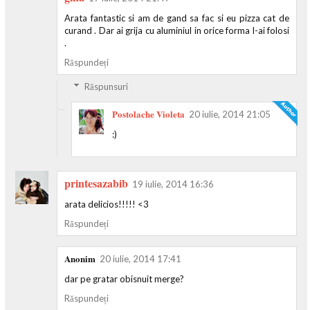
Arata fantastic si am de gand sa fac si eu pizza cat de
curand . Dar ai grija cu aluminiul in orice forma l-ai folosi
.
Răspundeți
Răspunsuri
Postolache Violeta
20 iulie, 2014 21:05
:)
printesazabib
19 iulie, 2014 16:36
arata delicios!!!!! <3
Răspundeți
Anonim
20 iulie, 2014 17:41
dar pe gratar obisnuit merge?
Răspundeți