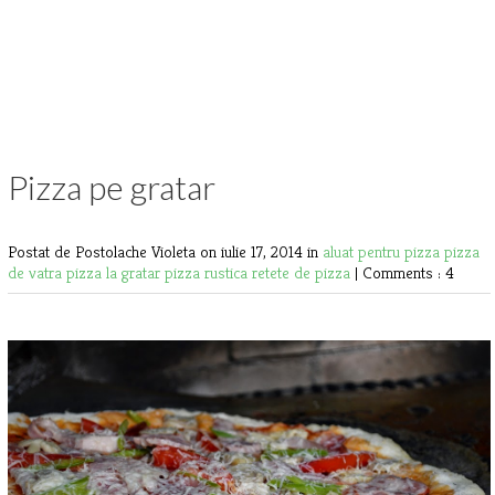
Pizza pe gratar
Postat de Postolache Violeta
on iulie 17, 2014 in
aluat pentru pizza
pizza
de vatra
pizza la gratar
pizza rustica
retete de pizza
|
Comments : 4