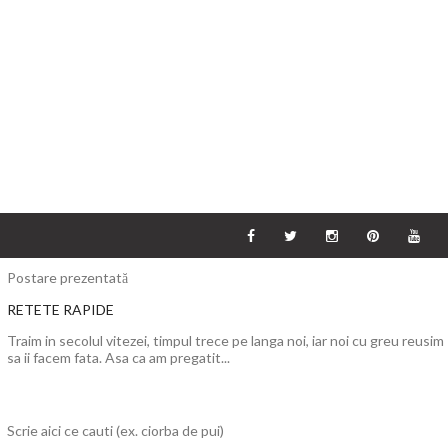
Postare prezentată
RETETE RAPIDE
Traim in secolul vitezei, timpul trece pe langa noi, iar noi cu greu reusim
sa ii facem fata. Asa ca am pregatit...
Scrie aici ce cauti (ex. ciorba de pui)