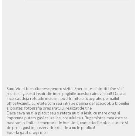
Sunt Vio si iti multumesc pentru vizita. Sper ca te-ai simtit bine si ai
reusit sa gasesti inspiratie intre paginile acestui caiet virtual! Daca ai
incercat deja retetele mele imi poti trimite o fotografie pe mailul
office@caietulcuretete.com sau intri pe pagina de facebook a blogului
si postezi fotografia preparatului realizat de tine.
Daca ceva nu ti-a placut sau o reteta nu ti-a iesit, cu mare drag si
impreuna putem gasi cauza insuccesului tau. Rugamintea mea este sa
pastram o limita elementara de bun simt, comentariile ofensatoare si
de prost gust imi rezerv dreptul de a nu le publica!
Spor la gatit dragii mei!