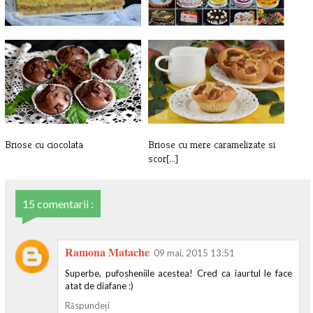
Sharlotka, prajitura poloneza cu
RETETE DE TORT
me[...]
Briose cu ciocolata
Briose cu mere caramelizate si
scor[...]
15 comentarii :
Ramona Matache
09 mai, 2015 13:51
Superbe, pufosheniile acestea! Cred ca iaurtul le face
atat de diafane :)
Răspundeți