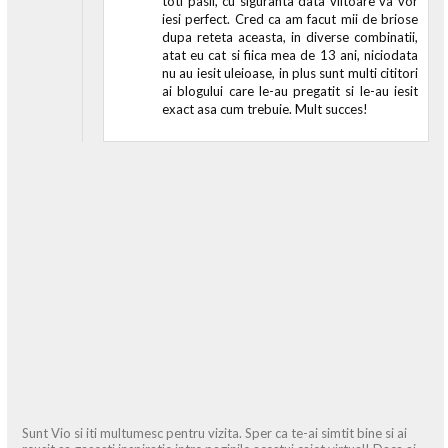
toti pasii, cu siguranta data viitoare va vor
iesi perfect. Cred ca am facut mii de briose
dupa reteta aceasta, in diverse combinatii,
atat eu cat si fiica mea de 13 ani, niciodata
nu au iesit uleioase, in plus sunt multi cititori
ai blogului care le-au pregatit si le-au iesit
exact asa cum trebuie. Mult succes!
Sunt Vio si iti multumesc pentru vizita. Sper ca te-ai simtit bine si ai