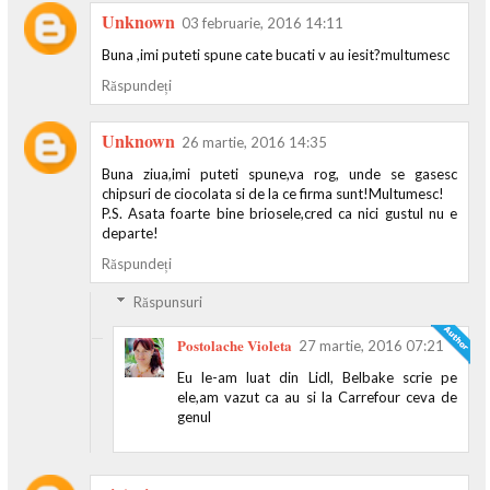
Unknown
03 februarie, 2016 14:11
Buna ,imi puteti spune cate bucati v au iesit?multumesc
Răspundeți
Unknown
26 martie, 2016 14:35
Buna ziua,imi puteti spune,va rog, unde se gasesc
chipsuri de ciocolata si de la ce firma sunt!Multumesc!
P.S. Asata foarte bine briosele,cred ca nici gustul nu e
departe!
Răspundeți
Răspunsuri
Postolache Violeta
27 martie, 2016 07:21
Eu le-am luat din Lidl, Belbake scrie pe
ele,am vazut ca au si la Carrefour ceva de
genul