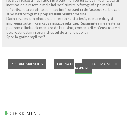
reusit sa gasesti inspiratie intre paginile acestui caiet virtual! Daca ai
incercat deja retetele mele imi poti trimite o fotografie pe mailul
office@caietulcuretete.com sau intri pe pagina de facebook a blogului
si postezi fotografia preparatului realizat de tine.
Daca ceva nu ti-a placut sau o reteta nu ti-a iesit, cu mare drag si
impreuna putem gasi cauza insuccesului tau. Rugamintea mea este sa
pastram o limita elementara de bun simt, comentariile ofensatoare si
de prost gust imi rezerv dreptul de a nu le publica!
Spor la gatit dragii mei!
POSTARE MAI NOUĂ
PAGINA DE
POSTARE MAI VECHE
PORNIRE
DESPRE MINE