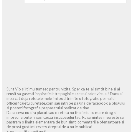
Sunt Vio si iti multumesc pentru vizita. Sper ca te-ai simtit bine si ai
reusit sa gasesti inspiratie intre paginile acestui caiet virtual! Daca ai
incercat deja retetele mele imi poti trimite o fotografie pe mailul
office@caietulcuretete.com sau intri pe pagina de facebook a blogului
si postezi fotografia preparatului realizat de tine.
Daca ceva nu ti-a placut sau o reteta nu ti-a iesit, cu mare drag si
impreuna putem gasi cauza insuccesului tau. Rugamintea mea este sa
pastram o limita elementara de bun simt, comentariile ofensatoare si
de prost gust imi rezerv dreptul de a nu le publica!
Spor la gatit dragii mei!