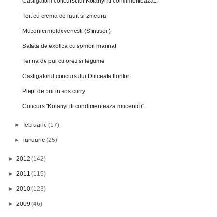
Castigatorii concursului Kotanyi iti condimenteaza...
Tort cu crema de iaurt si zmeura
Mucenici moldovenesti (Sfintisori)
Salata de exotica cu somon marinat
Terina de pui cu orez si legume
Castigatorul concursului Dulceata florilor
Piept de pui in sos curry
Concurs "Kotanyi iti condimenteaza mucenicii"
►
februarie
(17)
►
ianuarie
(25)
►
2012
(142)
►
2011
(115)
►
2010
(123)
►
2009
(46)