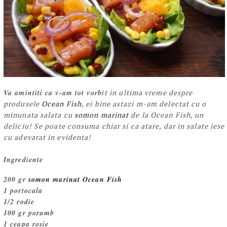
Va amintiti ca v-am tot vorbi
t in ultima vreme despre
produsele
Ocean Fish
, ei bine astazi m-am delectat cu o
minunata salata cu
somon marinat
de la Ocean Fish, un
deliciu!
Se poate consuma
chiar si ca atare, dar in salate
iese
cu adevarat in evidenta!
Ingrediente
200 gr
somon marinat Ocean Fish
1 portocala
1/2 rodie
100 gr porumb
1 ceapa rosie