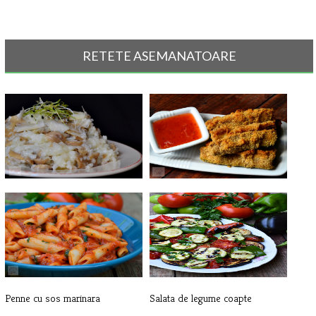
RETETE ASEMANATOARE
Risotto cu ciuperci la slow
Dovlecei crocanti
cooker
Penne cu sos marinara
Salata de legume coapte