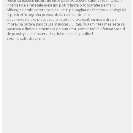
reusit sa gasesti inspiratie intre paginile acestui caiet virtual! Daca ai
incercat deja retetele mele imi poti trimite o fotografie pe mailul
office@caietulcuretete.com sau intri pe pagina de facebook a blogului
si postezi fotografia preparatului realizat de tine.
Daca ceva nu ti-a placut sau o reteta nu ti-a iesit, cu mare drag si
impreuna putem gasi cauza insuccesului tau. Rugamintea mea este sa
pastram o limita elementara de bun simt, comentariile ofensatoare si
de prost gust imi rezerv dreptul de a nu le publica!
Spor la gatit dragii mei!