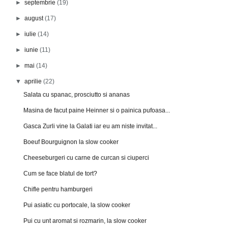
►
septembrie
(19)
►
august
(17)
►
iulie
(14)
►
iunie
(11)
►
mai
(14)
▼
aprilie
(22)
Salata cu spanac, prosciutto si ananas
Masina de facut paine Heinner si o painica pufoasa...
Gasca Zurli vine la Galati iar eu am niste invitat...
Boeuf Bourguignon la slow cooker
Cheeseburgeri cu carne de curcan si ciuperci
Cum se face blatul de tort?
Chifle pentru hamburgeri
Pui asiatic cu portocale, la slow cooker
Pui cu unt aromat si rozmarin, la slow cooker