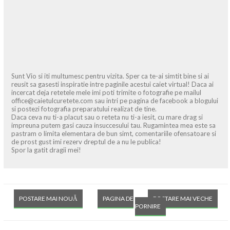
Sunt Vio si iti multumesc pentru vizita. Sper ca te-ai simtit bine si ai
reusit sa gasesti inspiratie intre paginile acestui caiet virtual! Daca ai
incercat deja retetele mele imi poti trimite o fotografie pe mailul
office@caietulcuretete.com sau intri pe pagina de facebook a blogului
si postezi fotografia preparatului realizat de tine.
Daca ceva nu ti-a placut sau o reteta nu ti-a iesit, cu mare drag si
impreuna putem gasi cauza insuccesului tau. Rugamintea mea este sa
pastram o limita elementara de bun simt, comentariile ofensatoare si
de prost gust imi rezerv dreptul de a nu le publica!
Spor la gatit dragii mei!
POSTARE MAI NOUĂ
PAGINA DE
POSTARE MAI VECHE
PORNIRE