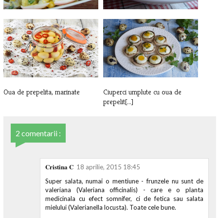
Salata de oua cu cartofi si hamsii
Salata cu tortellini
Oua de prepelita, marinate
Ciuperci umplute cu oua de
prepelit[...]
2 comentarii :
Cristina C
18 aprilie, 2015 18:45
Super salata, numai o mentiune - frunzele nu sunt de
valeriana (Valeriana officinalis) - care e o planta
medicinala cu efect somnifer, ci de fetica sau salata
mielului (Valerianella locusta). Toate cele bune.