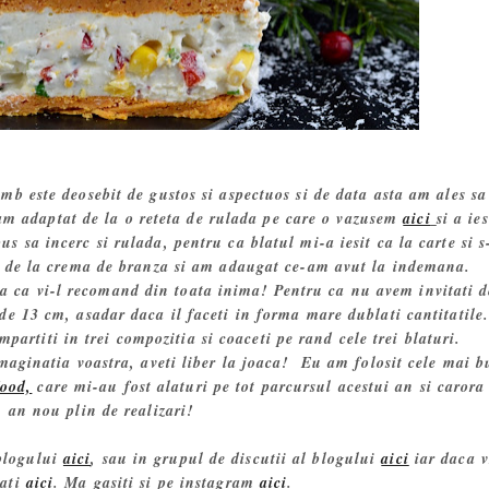
mb este deosebit de gustos si aspectuos si de data asta am ales sa 
am adaptat de la o reteta de rulada pe care o vazusem
aici
si a ies
s sa incerc si rulada, pentru ca blatul mi-a iesit ca la carte si s
 de la crema de branza si am adaugat ce-am avut la indemana.
sa ca vi-l recomand din toata inima! Pentru ca nu avem invitati d
e 13 cm, asadar daca il faceti in forma mare dublati cantitatile
mpartiti in trei compozitia si coaceti pe rand cele trei blaturi.
imaginatia voastra, aveti liber la joaca! Eu am folosit cele mai 
ood,
care mi-au fost alaturi pe tot parcursul acestui an si carora
 an nou plin de realizari!
 blogului
aici
, sau in grupul de discutii al blogului
aici
iar daca v
nati
aici
. Ma gasiti si pe instagram
aici
.