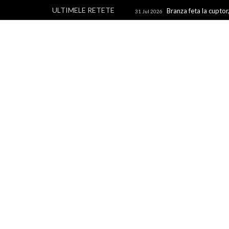
ULTIMELE RETETE
Branza feta la cuptor,
31 Jul 2026
branza
Rulouri din p
28 Jul 2026
Un blog cu retete culinare, retete simple si la indemana 
rapide, retete usoare, torturi si prajituri.