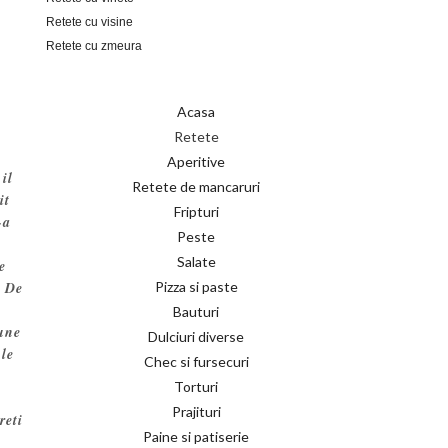
Retete cu visine
Retete cu zmeura
Acasa
Retete
Aperitive
il
Retete de mancaruri
it
Fripturi
-a
Peste
Salate
e
Pizza si paste
. De
Bauturi
bune
Dulciuri diverse
 le
Chec si fursecuri
Torturi
Prajituri
reti
Paine si patiserie