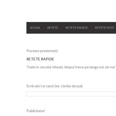
ACASA
RETETE
RETETE RAPIDE
RETETE POST
Postare prezentată
RETETE RAPIDE
Traim in secolul vitezei, timpul trece pe langa noi, iar noi
Scrie aici ce cauti (ex. ciorba de pui)
Publicitate!