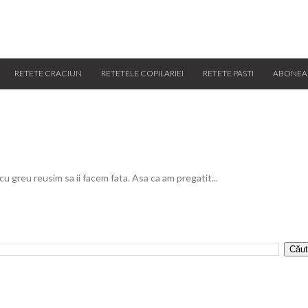
RETETE CRACIUN
RETETELE COPILARIEI
RETETE PASTI
ABONEA
 cu greu reusim sa ii facem fata. Asa ca am pregatit...