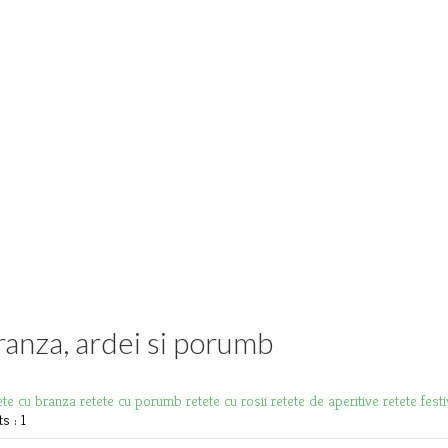
ranza, ardei si porumb
ete cu branza
retete cu porumb
retete cu rosii
retete de aperitive
retete fest
 : 1