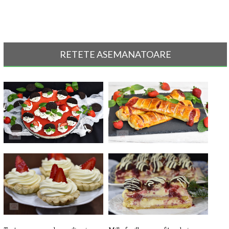
RETETE ASEMANATOARE
Cheesecake cu Oreo si jeleu de
Strudel cu capsuni
caps[...]