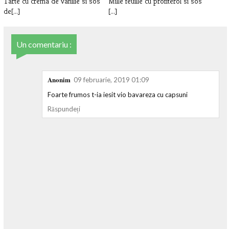
Tarte cu crema de vanilie si sos
Mille feuille cu profiterol si sos
de[...]
[...]
Un comentariu :
Anonim
09 februarie, 2019 01:09
Foarte frumos t-ia iesit vio bavareza cu capsuni
Răspundeți