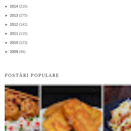
►
2014
(210)
►
2013
(275)
►
2012
(142)
►
2011
(115)
►
2010
(123)
►
2009
(46)
POSTĂRI POPULARE