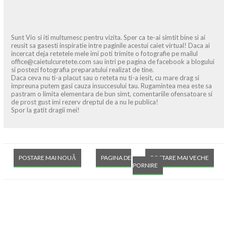
Sunt Vio si iti multumesc pentru vizita. Sper ca te-ai simtit bine si ai
reusit sa gasesti inspiratie intre paginile acestui caiet virtual! Daca ai
incercat deja retetele mele imi poti trimite o fotografie pe mailul
office@caietulcuretete.com sau intri pe pagina de facebook a blogului
si postezi fotografia preparatului realizat de tine.
Daca ceva nu ti-a placut sau o reteta nu ti-a iesit, cu mare drag si
impreuna putem gasi cauza insuccesului tau. Rugamintea mea este sa
pastram o limita elementara de bun simt, comentariile ofensatoare si
de prost gust imi rezerv dreptul de a nu le publica!
Spor la gatit dragii mei!
POSTARE MAI NOUĂ
PAGINA DE
POSTARE MAI VECHE
PORNIRE