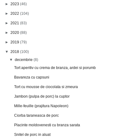
►
2023
(46)
►
2022
(104)
►
2021
(83)
►
2020
(88)
►
2019
(79)
▼
2018
(100)
▼
decembrie
(8)
Tort aperitiv cu crema de branza, ardei si porumb
Bavareza cu capsuni
Tort cu mousse de ciocolata si zmeura
Jambon (pulpa de porc) la cuptor
Mille-feuille (prajitura Napoleon)
Ciorba taraneasca de porc
Placinte moldovenesti cu branza sarata
Snitel de porc in aluat