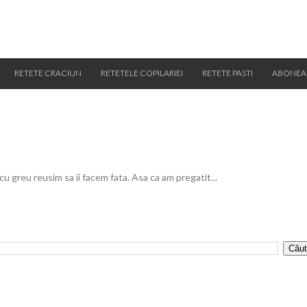
RETETE CRACIUN
RETETELE COPILARIEI
RETETE PASTI
ABONEA
 cu greu reusim sa ii facem fata. Asa ca am pregatit...