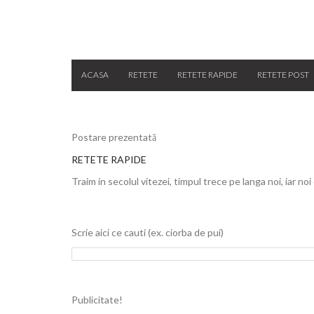
ACASA
RETETE
RETETE RAPIDE
RETETE POST
Postare prezentată
RETETE RAPIDE
Traim in secolul vitezei, timpul trece pe langa noi, iar noi
Scrie aici ce cauti (ex. ciorba de pui)
Publicitate!