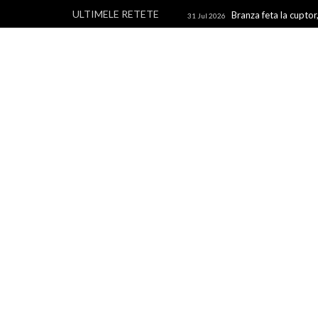
ULTIMELE RETETE
Branza feta la cuptor,
31 Jul 2026
branza
Rulouri din p
28 Jul 2026
Un blog cu retete culinare, retete simple si la indemana 
rapide, retete usoare, torturi si prajituri.