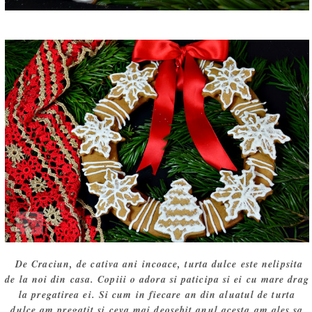
De Craciun, de cativa ani incoace, turta dulce este nelipsita
de la noi din casa. Copiii o adora si paticipa si ei cu mare drag
la pregatirea ei. Si cum in fiecare an din aluatul de turta
dulce am pregatit si ceva mai deosebit anul acesta am ales sa