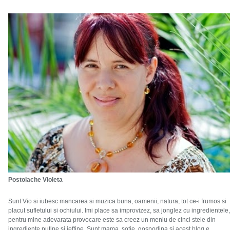
Postolache Violeta
Sunt Vio si iubesc mancarea si muzica buna, oamenii, natura, tot ce-i frumos si
placut sufletului si ochiului. Imi place sa improvizez, sa jonglez cu ingredientele,
pentru mine adevarata provocare este sa creez un meniu de cinci stele din
ingrediente putine si ieftine. Sunt mama, sotie, gospodina si acest blog e