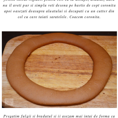
nu il aveti pur si simplu veti desena pe hartie de copt coronita
apoi oasezati deasupra aluatului si decupati cu un cutter din
cel cu care taiati saratelele. Coacem coronita.
Pregatim fulgii si bradutul si ii asezam mai intai de forma ca