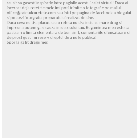
reusit sa gasesti inspiratie intre paginile acestui caiet virtual! Daca ai
incercat deja retetele mele imi poti trimite o fotografie pe mailul
office@caietulcuretete.com sau intri pe pagina de facebook a blogului
si postezi fotografia preparatului realizat de tine.
Daca ceva nu ti-a placut sau o reteta nu ti-a iesit, cu mare drag si
impreuna putem gasi cauza insuccesului tau. Rugamintea mea este sa
pastram o limita elementara de bun simt, comentariile ofensatoare si
de prost gust imi rezerv dreptul de a nu le publica!
Spor la gatit dragii mei!