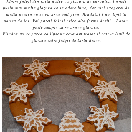
Lipim fulgii din turta dulce cu glazura de coronita. Puneti
putin mai multa glazura ca sa adere bine, dar nici exagerat de
multa pentru ca se va usca mai greu. Bradutul l-am lipit in
partea de jos. Voi puteti folosi orice alte forme doriti. Lasam
peste noapte sa se usuce glazura.
Fiindca mi se parea ca lipseste ceva am trasat si cateva linii de
glazura intre fulgii de turta dulce.