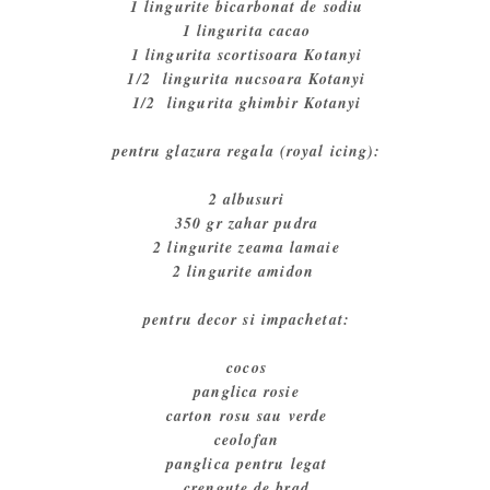
1 lingurite bicarbonat de sodiu
1 lingurita cacao
1 lingurita scortisoara Kotanyi
1/2 lingurita nucsoara Kotanyi
1/2 lingurita ghimbir Kotanyi
pentru glazura regala (royal icing):
2 albusuri
350 gr zahar pudra
2 lingurite zeama lamaie
2 lingurite amidon
pentru decor si impachetat:
cocos
panglica rosie
carton rosu sau verde
ceolofan
panglica pentru legat
crengute de brad