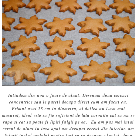
Intindem din nou o foaie de aluat. Desenam doua cercuri
concentrice sau le puteti decupa direct cum am facut eu.
Primul avut 28 cm in diametru, al doilea nu l-am mai
masurat, ideal este sa fie suficient de lata coronita cat sa nu se
rupa si cat sa poate fi lipiti fulgii pe ea. Eu am pus mai intai
cercul de aluat in tava apoi am decupat cercul din interior. am
folosit inelul reglabil pentru tort ca sa decupez aluatul, daca