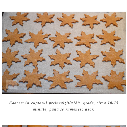
Coacem in cuptorul preincalzitla180 grade, circa 10-15
minute, pana se rumenesc usor.