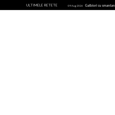
ULTIMELE RETETE
Galbiori cu smantana
09 Aug 2026
cuptor, cu rosii si oregano
30 Jul 
Un blog cu retete culinare, retete simple si la indemana 
rapide, retete usoare, torturi si prajituri.