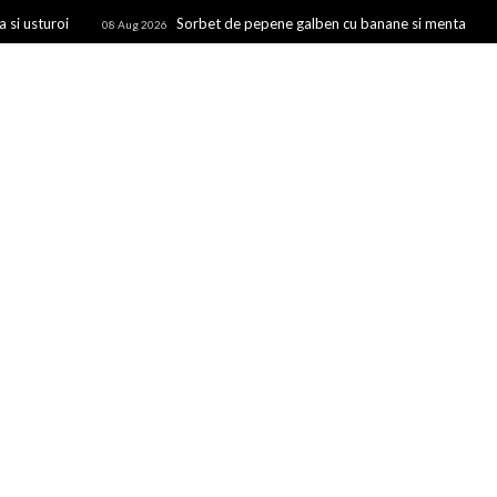
 si usturoi
Sorbet de pepene galben cu banane si menta
08 Aug 2026
Inghetata de afine cu frisca si iaurt
Cartofi prajiti cu ou si
2026
29 Jul 2026
CAIETUL CU RETETE
oricui, retete