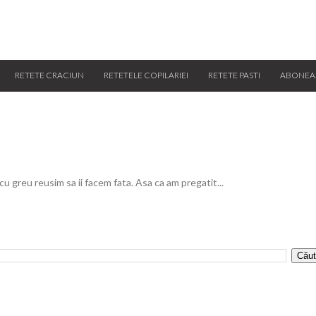
RETETE CRACIUN
RETETELE COPILARIEI
RETETE PASTI
ABONEA
 cu greu reusim sa ii facem fata. Asa ca am pregatit...