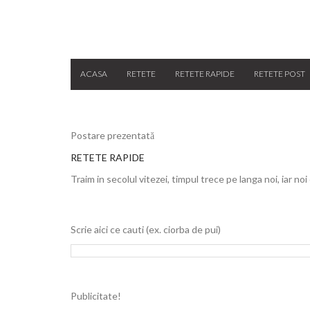
ACASA
RETETE
RETETE RAPIDE
RETETE POST
Postare prezentată
RETETE RAPIDE
Traim in secolul vitezei, timpul trece pe langa noi, iar noi
Scrie aici ce cauti (ex. ciorba de pui)
Publicitate!