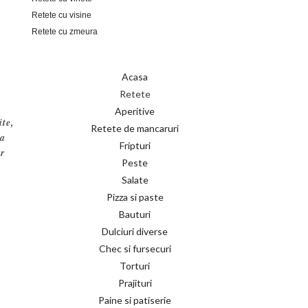
Retete cu visine
Retete cu zmeura
Acasa
Retete
Aperitive
ite,
Retete de mancaruri
sa
Fripturi
ar
Peste
Salate
Pizza si paste
Bauturi
Dulciuri diverse
Chec si fursecuri
Torturi
Prajituri
Paine si patiserie