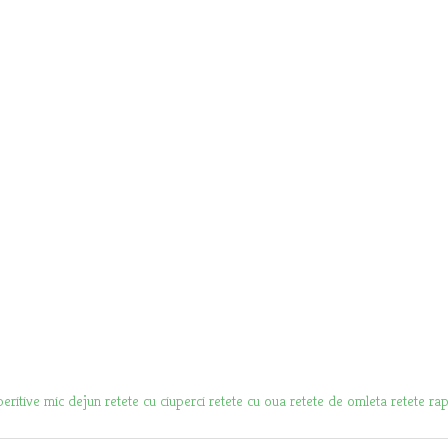
peritive
mic dejun
retete cu ciuperci
retete cu oua
retete de omleta
retete ra