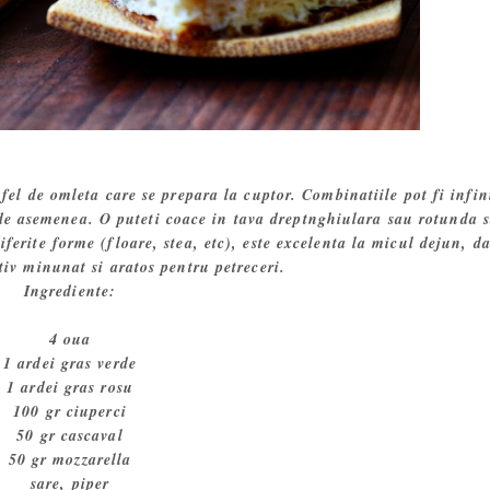
n fel de omleta care se prepara la cuptor. Combinatiile pot fi infin
 de asemenea. O puteti coace in tava dreptnghiulara sau rotunda 
iferite forme (floare, stea, etc), este excelenta la micul dejun, d
itiv minunat si aratos pentru petreceri.
Ingrediente:
4 oua
1 ardei gras verde
1 ardei gras rosu
100 gr ciuperci
50 gr cascaval
50 gr mozzarella
sare, piper