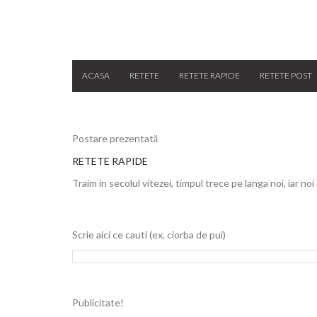
ACASA
RETETE
RETETE RAPIDE
RETETE POST
Postare prezentată
RETETE RAPIDE
Traim in secolul vitezei, timpul trece pe langa noi, iar noi
Scrie aici ce cauti (ex. ciorba de pui)
Publicitate!