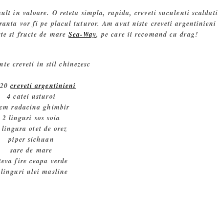
mult in valoare. O reteta simpla, rapida, creveti suculenti scaldati
anta vor fi pe placul tuturor. Am avut niste creveti argentinieni
te si fructe de mare
Sea-Way
, pe care ii recomand cu drag!
nte creveti in stil chinezesc
 20
creveti argentinieni
4 catei usturoi
 cm radacina ghimbir
2 linguri sos soia
 lingura otet de orez
piper sichuan
sare de mare
teva fire ceapa verde
 linguri ulei masline