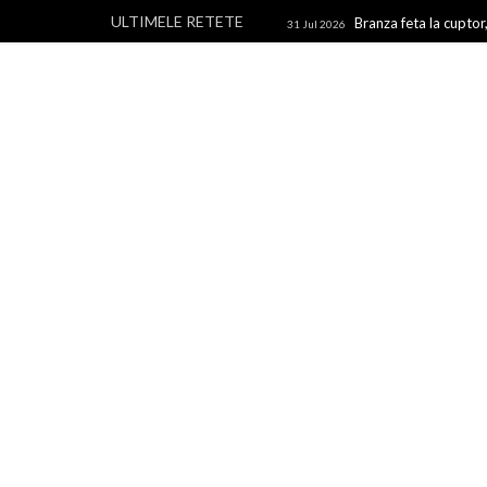
ULTIMELE RETETE
Branza feta la cuptor,
31 Jul 2026
branza
Rulouri din p
28 Jul 2026
Un blog cu retete culinare, retete simple si la indemana 
rapide, retete usoare, torturi si prajituri.