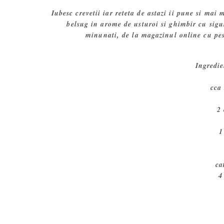
Iubesc crevetii iar reteta de astazi ii pune si mai 
belsug in arome de usturoi si ghimbir cu sigur
minunati, de la magazinul online cu pes
Ingredie
cca
2
1
ca
4