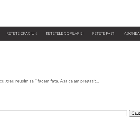
RETETE CRACIUN
RETETELE COPILARIEI
RETETE PASTI
ABONEA
 cu greu reusim sa ii facem fata. Asa ca am pregatit...