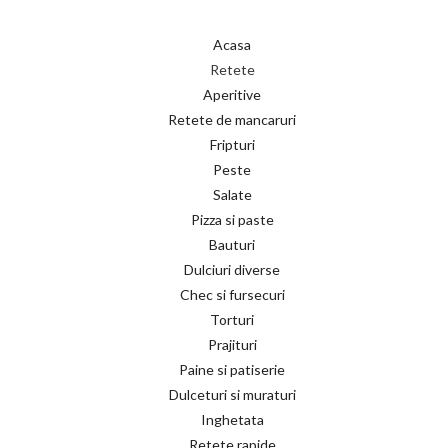
Acasa
Retete
Aperitive
Retete de mancaruri
Fripturi
Peste
Salate
Pizza si paste
Bauturi
Dulciuri diverse
Chec si fursecuri
Torturi
Prajituri
Paine si patiserie
Dulceturi si muraturi
Inghetata
Retete rapide