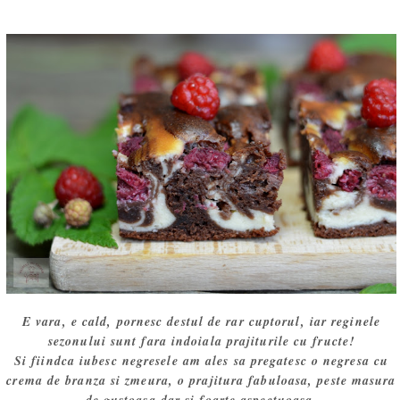
E vara, e cald, pornesc destul de rar cuptorul, iar reginele
sezonului sunt fara indoiala prajiturile cu fructe!
Si fiindca iubesc negresele am ales sa pregatesc o negresa cu
crema de branza si zmeura, o prajitura fabuloasa, peste masura