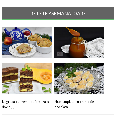
RETETE ASEMANATOARE
Prajitura de post cu mere si nuci,
Sos caramel
[...]
Negresa cu crema de branza si
Nuci umplute cu crema de
dovle[...]
ciocolata