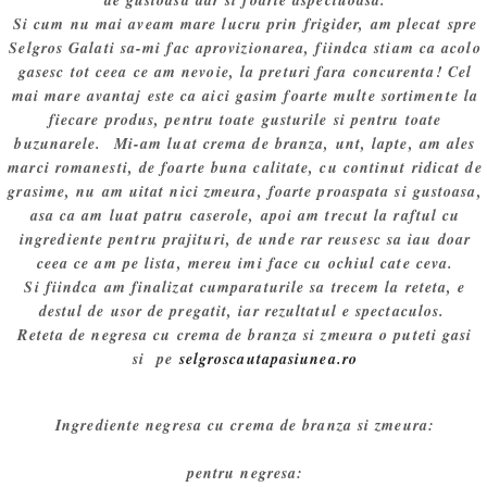
de gustoasa dar si foarte aspectuoasa.
Si cum nu mai aveam mare lucru prin frigider, am plecat spre
Selgros Galati sa-mi fac aprovizionarea, fiindca stiam ca acolo
gasesc tot ceea ce am nevoie, la preturi fara concurenta! Cel
mai mare avantaj este ca aici gasim foarte multe sortimente la
fiecare produs, pentru toate gusturile si pentru toate
buzunarele. Mi-am luat crema de branza, unt, lapte, am ales
marci romanesti, de foarte buna calitate, cu continut ridicat de
grasime, nu am uitat nici zmeura, foarte proaspata si gustoasa,
asa ca am luat patru caserole, apoi am trecut la raftul cu
ingrediente pentru prajituri, de unde rar reusesc sa iau doar
ceea ce am pe lista, mereu imi face cu ochiul cate ceva.
Si fiindca am finalizat cumparaturile sa trecem la reteta, e
destul de usor de pregatit, iar rezultatul e spectaculos.
Reteta de negresa cu crema de branza si zmeura o puteti gasi
si pe
selgroscautapasiunea.ro
Ingrediente negresa cu crema de branza si zmeura:
pentru negresa: