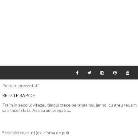
Postare prezentată
RETETE RAPIDE
Traim in secolul vitezei, timpul trece pe langa noi, iar noi cu greu reusim
sa ii facem fata. Asa ca am pregatit...
Scrie aici ce cauti (ex. ciorba de pui)