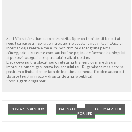
Sunt Vio si iti multumesc pentru vizita. Sper ca te-ai simtit bine si ai
reusit sa gasesti inspiratie intre paginile acestui caiet virtual! Daca ai
incercat deja retetele mele imi poti trimite o fotografie pe mailul
office@caietulcuretete.com sau intri pe pagina de facebook a blogului
si postezi fotografia preparatului realizat de tine.
Daca ceva nu ti-a placut sau o reteta nu ti-a iesit, cu mare drag si
impreuna putem gasi cauza insuccesului tau. Rugamintea mea este sa
pastram o limita elementara de bun simt, comentariile ofensatoare si
de prost gust imi rezerv dreptul de a nu le publica!
Spor la gatit dragii mei!
POSTARE MAI NOUĂ
PAGINA DE
POSTARE MAI VECHE
PORNIRE