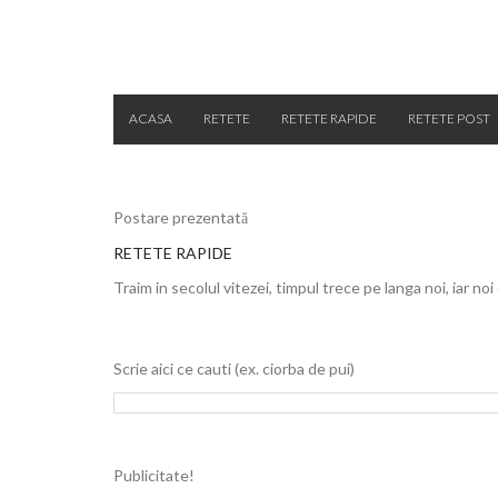
ACASA
RETETE
RETETE RAPIDE
RETETE POST
Postare prezentată
RETETE RAPIDE
Traim in secolul vitezei, timpul trece pe langa noi, iar noi
Scrie aici ce cauti (ex. ciorba de pui)
Publicitate!