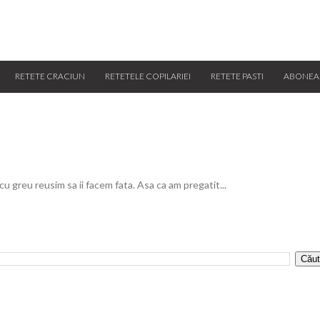
RETETE CRACIUN
RETETELE COPILARIEI
RETETE PASTI
ABONEA
 cu greu reusim sa ii facem fata. Asa ca am pregatit...