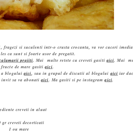
i, fragezi si suculenti intr-o crusta crocanta, va vor cuceri imedia
ales ca sunt si foarte usor de pregatit.
calamarii prajiti
. Mai multe retete cu creveti gasiti
aici
. Mai mu
u fructe de mare gasiti
aici
.
k a blogului
aici
, sau in grupul de discutii al blogului
aici
iar da
va invit sa va abonati
aici
. Ma gasiti si pe instagram
aici
.
ediente creveti in aluat
 gr creveti decorticati
1 ou mare