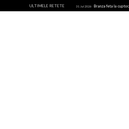
ULTIMELE RETETE
Branza feta la cuptor,
31 Jul 2026
branza
Rulouri din p
28 Jul 2026
Un blog cu retete culinare, retete simple si la indemana 
rapide, retete usoare, torturi si prajituri.