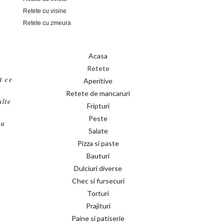
Retete cu visine
Retete cu zmeura
Acasa
Retete
t ce
Aperitive
Retete de mancaruri
lte
Fripturi
Peste
ca
Salate
Pizza si paste
Bauturi
Dulciuri diverse
Chec si fursecuri
Torturi
Prajituri
Paine si patiserie