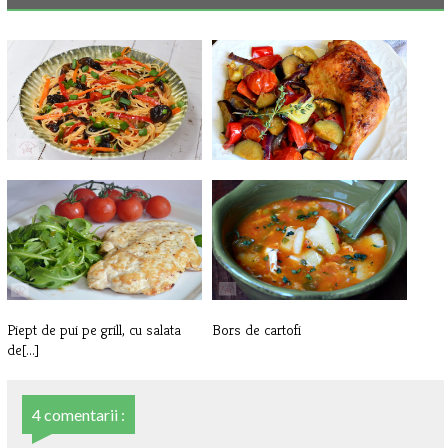
Taitei de orez cu legume
Legume la cuptor
Piept de pui pe grill, cu salata
Bors de cartofi
de[...]
4 comentarii :