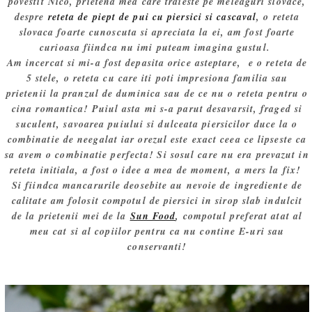
povestit Nico, prietena mea care traieste pe meleaguri slovace,
despre
reteta de piept de pui cu piersici si cascaval
, o reteta
slovaca foarte cunoscuta si apreciata la ei, am fost foarte
curioasa fiindca nu imi puteam imagina gustul.
Am incercat si mi-a fost depasita orice asteptare, e o reteta de
5 stele, o reteta cu care iti poti impresiona familia sau
prietenii la pranzul de duminica sau de ce nu o reteta pentru o
cina romantica! Puiul asta mi s-a parut desavarsit, fraged si
suculent, savoarea puiului si dulceata piersicilor duce la o
combinatie de neegalat iar orezul este exact ceea ce lipseste ca
sa avem o combinatie perfecta! Si sosul care nu era prevazut in
reteta initiala, a fost o idee a mea de moment, a mers la fix!
Si fiindca mancarurile deosebite au nevoie de ingrediente de
calitate am folosit compotul de piersici in sirop slab indulcit
de la prietenii mei de la
Sun Food
, compotul preferat atat al
meu cat si al copiilor pentru ca nu contine E-uri sau
conservanti!