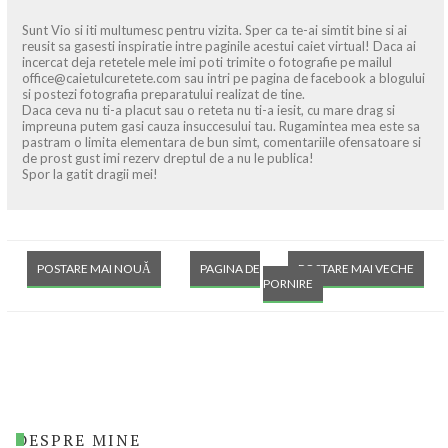
Sunt Vio si iti multumesc pentru vizita. Sper ca te-ai simtit bine si ai
reusit sa gasesti inspiratie intre paginile acestui caiet virtual! Daca ai
incercat deja retetele mele imi poti trimite o fotografie pe mailul
office@caietulcuretete.com sau intri pe pagina de facebook a blogului
si postezi fotografia preparatului realizat de tine.
Daca ceva nu ti-a placut sau o reteta nu ti-a iesit, cu mare drag si
impreuna putem gasi cauza insuccesului tau. Rugamintea mea este sa
pastram o limita elementara de bun simt, comentariile ofensatoare si
de prost gust imi rezerv dreptul de a nu le publica!
Spor la gatit dragii mei!
POSTARE MAI NOUĂ
PAGINA DE
POSTARE MAI VECHE
PORNIRE
DESPRE MINE