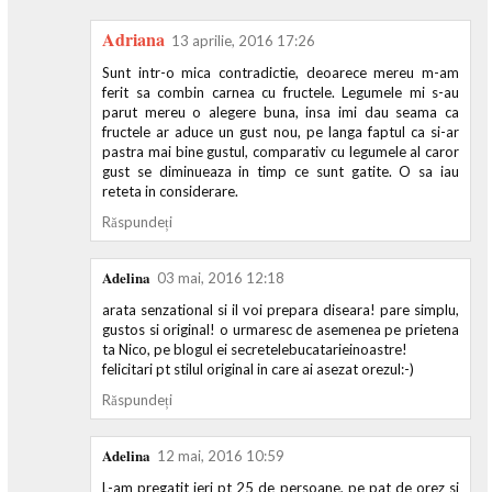
Adriana
13 aprilie, 2016 17:26
Sunt intr-o mica contradictie, deoarece mereu m-am
ferit sa combin carnea cu fructele. Legumele mi s-au
parut mereu o alegere buna, insa imi dau seama ca
fructele ar aduce un gust nou, pe langa faptul ca si-ar
pastra mai bine gustul, comparativ cu legumele al caror
gust se diminueaza in timp ce sunt gatite. O sa iau
reteta in considerare.
Răspundeți
Adelina
03 mai, 2016 12:18
arata senzational si il voi prepara diseara! pare simplu,
gustos si original! o urmaresc de asemenea pe prietena
ta Nico, pe blogul ei secretelebucatarieinoastre!
felicitari pt stilul original in care ai asezat orezul:-)
Răspundeți
Adelina
12 mai, 2016 10:59
L-am pregatit ieri pt 25 de persoane, pe pat de orez si