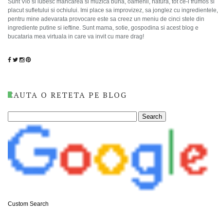
Sunt Vio si iubesc mancarea si muzica buna, oamenii, natura, tot ce-i frumos si
placut sufletului si ochiului. Imi place sa improvizez, sa jonglez cu ingredientele,
pentru mine adevarata provocare este sa creez un meniu de cinci stele din
ingrediente putine si ieftine. Sunt mama, sotie, gospodina si acest blog e
bucataria mea virtuala in care va invit cu mare drag!
CAUTA O RETETA PE BLOG
Custom Search