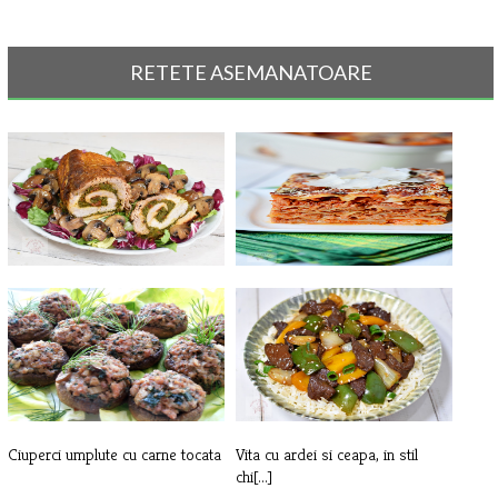
RETETE ASEMANATOARE
Rulada din cotlet de porc, cu
Lasagna
spana[...]
Ciuperci umplute cu carne tocata
Vita cu ardei si ceapa, in stil
chi[...]