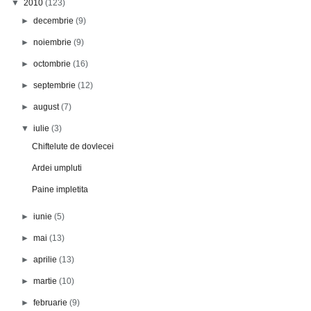
▼
2010
(123)
►
decembrie
(9)
►
noiembrie
(9)
►
octombrie
(16)
►
septembrie
(12)
►
august
(7)
▼
iulie
(3)
Chiftelute de dovlecei
Ardei umpluti
Paine impletita
►
iunie
(5)
►
mai
(13)
►
aprilie
(13)
►
martie
(10)
►
februarie
(9)