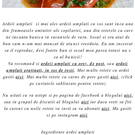
Ardeii umpluti si mai ales ardeii umpluti cu sos sunt inca una
din frumoasele amintiri ale copilariei, una din retetele cu care
ne incanta bunica in vacantele de vara. Sosul ei era atat de
bun cum n-am mai mancat de atunci vreodata. Eu am incercat
sa il reproduc, desi foarte bun si sosul meu parca totusi nu e
ca al bunicii!
Va recomand si
ardeii umpluti cu orez, de post
, sau
ardeii
umpluti gratinati, in sos de rosii
. Mai multe retete cu ardei
gasiti
aici
. Mai multe retete cu carne de porc gasiti
aici
. (click
pe cuvintele subliniate pentru retete)
Nu uitati ca va astept si pe pagina de facebook a blogului
aici
,
sau in grupul de discutii al blogului
aici
iar daca vreti sa fiti
la curent cu noile retete va invit sa va abonati
aici
. Ma gasiti
si pe instagram
aici
.
Ingrediente ardei umpluti