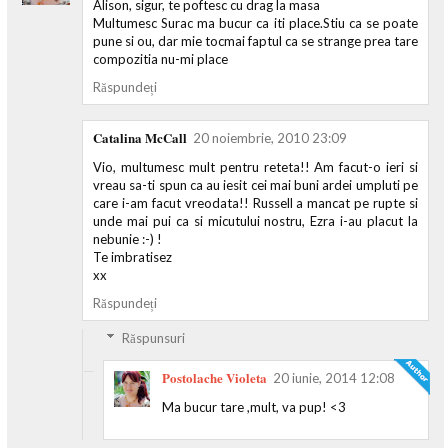
Alison, sigur, te poftesc cu drag la masa
Multumesc Surac ma bucur ca iti place.Stiu ca se poate
pune si ou, dar mie tocmai faptul ca se strange prea tare
compozitia nu-mi place
Răspundeți
Catalina McCall
20 noiembrie, 2010 23:09
Vio, multumesc mult pentru reteta!! Am facut-o ieri si
vreau sa-ti spun ca au iesit cei mai buni ardei umpluti pe
care i-am facut vreodata!! Russell a mancat pe rupte si
unde mai pui ca si micutului nostru, Ezra i-au placut la
nebunie :-) !
Te imbratisez
xx
Răspundeți
Răspunsuri
Postolache Violeta
20 iunie, 2014 12:08
Ma bucur tare ,mult, va pup! <3