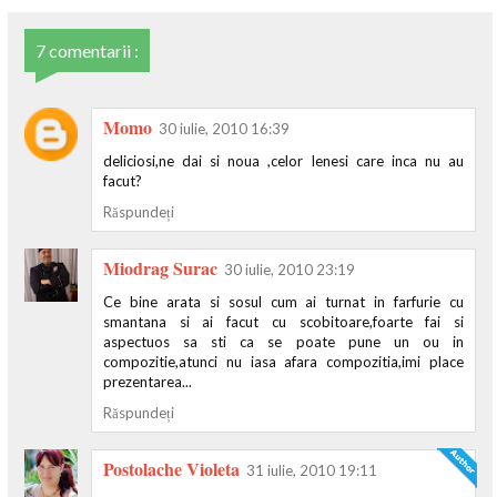
7 comentarii :
Momo
30 iulie, 2010 16:39
deliciosi,ne dai si noua ,celor lenesi care inca nu au
facut?
Răspundeți
Miodrag Surac
30 iulie, 2010 23:19
Ce bine arata si sosul cum ai turnat in farfurie cu
smantana si ai facut cu scobitoare,foarte fai si
aspectuos sa sti ca se poate pune un ou in
compozitie,atunci nu iasa afara compozitia,imi place
prezentarea...
Răspundeți
Postolache Violeta
31 iulie, 2010 19:11