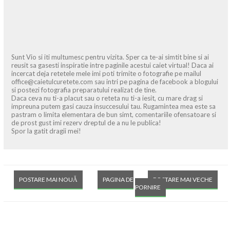
Sunt Vio si iti multumesc pentru vizita. Sper ca te-ai simtit bine si ai
reusit sa gasesti inspiratie intre paginile acestui caiet virtual! Daca ai
incercat deja retetele mele imi poti trimite o fotografie pe mailul
office@caietulcuretete.com sau intri pe pagina de facebook a blogului
si postezi fotografia preparatului realizat de tine.
Daca ceva nu ti-a placut sau o reteta nu ti-a iesit, cu mare drag si
impreuna putem gasi cauza insuccesului tau. Rugamintea mea este sa
pastram o limita elementara de bun simt, comentariile ofensatoare si
de prost gust imi rezerv dreptul de a nu le publica!
Spor la gatit dragii mei!
POSTARE MAI NOUĂ
PAGINA DE
POSTARE MAI VECHE
PORNIRE