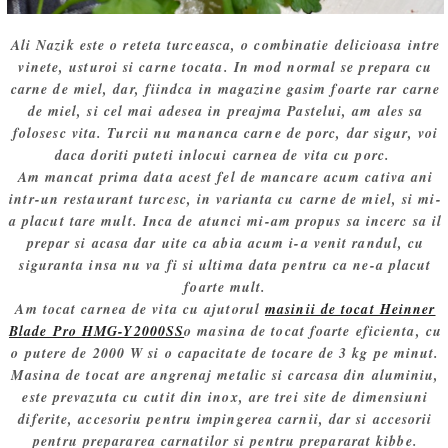
Ali Nazik este o reteta turceasca, o combinatie delicioasa intre
vinete, usturoi si carne tocata. In mod normal se prepara cu
carne de miel, dar, fiindca in magazine gasim foarte rar carne
de miel, si cel mai adesea in preajma Pastelui, am ales sa
folosesc vita. Turcii nu mananca carne de porc, dar sigur, voi
daca doriti puteti inlocui carnea de vita cu porc.
Am mancat prima data acest fel de mancare acum cativa ani
intr-un restaurant turcesc, in varianta cu carne de miel, si mi-
a placut tare mult. Inca de atunci mi-am propus sa incerc sa il
prepar si acasa dar uite ca abia acum i-a venit randul, cu
siguranta insa nu va fi si ultima data pentru ca ne-a placut
foarte mult.
Am tocat carnea de vita cu ajutorul
masinii de tocat Heinner
Blade Pro HMG-Y2000SS
o masina de tocat foarte eficienta, cu
o putere de 2000 W si o capacitate de tocare de 3 kg pe minut.
Masina de tocat are angrenaj metalic si carcasa din aluminiu,
este prevazuta cu cutit din inox, are trei site de dimensiuni
diferite, accesoriu pentru impingerea carnii, dar si accesorii
pentru prepararea carnatilor si pentru prepararat kibbe.