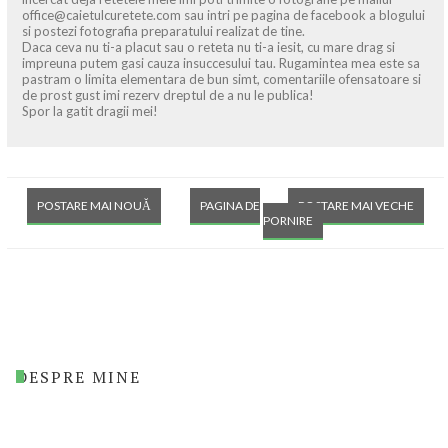
office@caietulcuretete.com sau intri pe pagina de facebook a blogului
si postezi fotografia preparatului realizat de tine.
Daca ceva nu ti-a placut sau o reteta nu ti-a iesit, cu mare drag si
impreuna putem gasi cauza insuccesului tau. Rugamintea mea este sa
pastram o limita elementara de bun simt, comentariile ofensatoare si
de prost gust imi rezerv dreptul de a nu le publica!
Spor la gatit dragii mei!
POSTARE MAI NOUĂ
PAGINA DE
POSTARE MAI VECHE
PORNIRE
DESPRE MINE