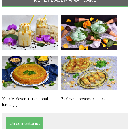
Caffe Frappe cu caramel
Inghetata de menta
Kunefe, desertul traditional
Baclava turceasca cu nuca
turces[...]
Un comentariu :