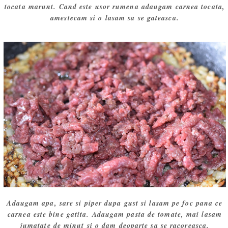
tocata marunt. Cand este usor rumena adaugam carnea tocata,
amestecam si o lasam sa se gateasca.
Adaugam apa, sare si piper dupa gust si lasam pe foc pana ce
carnea este bine gatita. Adaugam pasta de tomate, mai lasam
jumatate de minut si o dam deoparte sa se racoreasca.