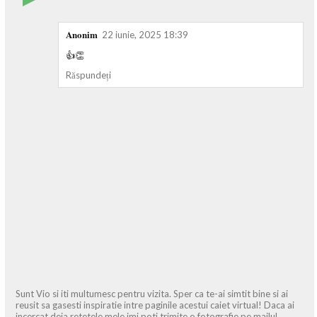
Anonim
22 iunie, 2025 18:39
👍👏
Răspundeți
Sunt Vio si iti multumesc pentru vizita. Sper ca te-ai simtit bine si ai
reusit sa gasesti inspiratie intre paginile acestui caiet virtual! Daca ai
incercat deja retetele mele imi poti trimite o fotografie pe mailul