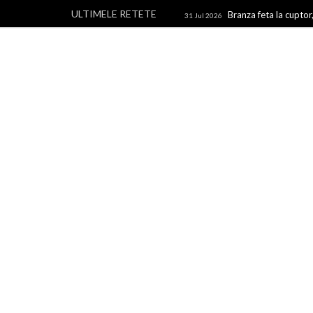
ULTIMELE RETETE
Branza feta la cuptor,
31 Jul 2026
branza
Rulouri din p
28 Jul 2026
Un blog cu retete culinare, retete simple si la indemana 
rapide, retete usoare, torturi si prajituri.