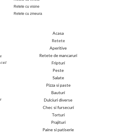
Retete cu visine
Retete cu zmeura
Acasa
Retete
Aperitive
Retete de mancaruri
ru
acut
Fripturi
Peste
Salate
Pizza si paste
Bauturi
e
Dulciuri diverse
Chec si fursecuri
Torturi
Prajituri
Paine si patiserie