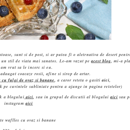
toase, sunt si de post, si ar putea fi o aletrnativa de desert pent
a un stil de viata mai sanatos. Le-am vazut pe
acest blog
, mi-a pl
 am vrut sa le incerc si eu.
daugat coacaze rosii, afine si sirop de artar.
 cu fulgi de ovaz si banane
, a caror reteta o gasiti
aici
,
ick pe cuvintele subliniate pentru a ajunge in pagina retetelor)
ok a blogului
aici
, sau in grupul de discutii al blogului
aici
sau p
instagram
aici
te waflles cu ovaz si banane