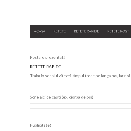
ACASA
RETETE
RETETE RAPIDE
RETETE POST
Postare prezentată
RETETE RAPIDE
Traim in secolul vitezei, timpul trece pe langa noi, iar noi
Scrie aici ce cauti (ex. ciorba de pui)
Publicitate!