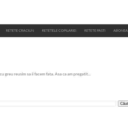
RETETE CRACIUN
RETETELE COPILARIEI
RETETE PASTI
ABONEA
 cu greu reusim sa ii facem fata. Asa ca am pregatit...