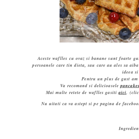
Aceste waflles cu ovaz si banane sunt foarte gus
persoanele care tin dieta, sau care au ales sa aib
ideea si
Pentru un plus de gust am a
Va recomand si delicioasele
pancakes
Mai multe retete de waflles gasiti
aici
. (cl
Nu uitati ca va astept si pe pagina de facebo
Ingredien